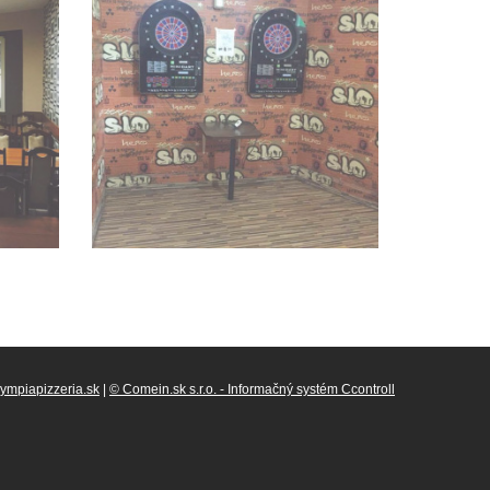
ympiapizzeria.sk
|
© Comein.sk s.r.o. - Informačný systém Ccontroll